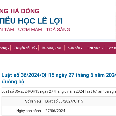
NG HÀ ĐÔNG
IỂU HỌC LÊ LỢI
N TÂM - ƯƠM MẦM - TOẢ SÁNG
động
Chuyển đổi số
Ba công khai
Văn bản
Thư viện
Bán t
▼
▼
▼
▼
Luật số 36/2024/QH15 ngày 27 tháng 6 năm 2024 
đường bộ
Luật số 36/2024/QH15 ngày 27 tháng 6 năm 2024 Trật tự, an toàn g
Số kí hiệu
Luật số 36/2024/QH15
Ngày ban hành
27/06/2024