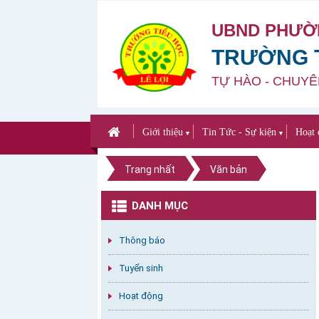
UBND PHƯỜ
TRƯỜNG T
TỰ HÀO - CHUYÊ
Giới thiệu
Tin Tức - Sự kiện
Hoạt 
▼
▼
Trang nhất
Văn bản
DANH MỤC
Thông báo
Tuyển sinh
Hoạt động