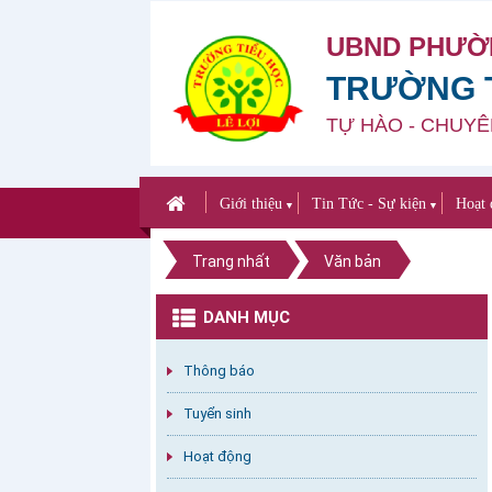
UBND PHƯỜ
TRƯỜNG T
TỰ HÀO - CHUYÊ
Giới thiệu
Tin Tức - Sự kiện
Hoạt 
▼
▼
Trang nhất
Văn bản
DANH MỤC
Thông báo
Tuyển sinh
Hoạt động