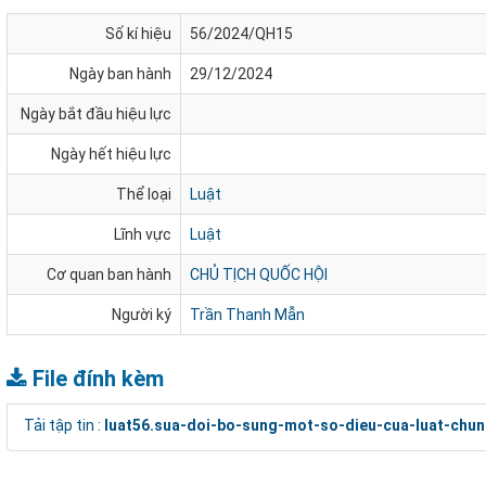
Số kí hiệu
56/2024/QH15
Ngày ban hành
29/12/2024
Ngày bắt đầu hiệu lực
Ngày hết hiệu lực
Thể loại
Luật
Lĩnh vực
Luật
Cơ quan ban hành
CHỦ TỊCH QUỐC HỘI
Người ký
Trần Thanh Mẫn
File đính kèm
Tải tập tin :
luat56.sua-doi-bo-sung-mot-so-dieu-cua-luat-chu