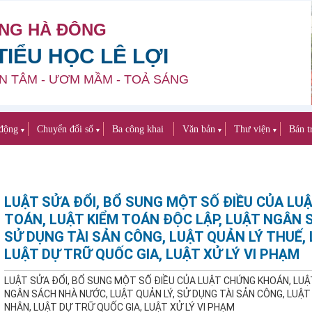
NG HÀ ĐÔNG
IỂU HỌC LÊ LỢI
N TÂM - ƯƠM MẦM - TOẢ SÁNG
động
Chuyển đổi số
Ba công khai
Văn bản
Thư viện
Bán t
▼
▼
▼
▼
LUẬT SỬA ĐỔI, BỔ SUNG MỘT SỐ ĐIỀU CỦA LU
TOÁN, LUẬT KIỂM TOÁN ĐỘC LẬP, LUẬT NGÂN 
SỬ DỤNG TÀI SẢN CÔNG, LUẬT QUẢN LÝ THUẾ,
LUẬT DỰ TRỮ QUỐC GIA, LUẬT XỬ LÝ VI PHẠM
LUẬT SỬA ĐỔI, BỔ SUNG MỘT SỐ ĐIỀU CỦA LUẬT CHỨNG KHOÁN, LUẬ
NGÂN SÁCH NHÀ NƯỚC, LUẬT QUẢN LÝ, SỬ DỤNG TÀI SẢN CÔNG, LUẬT
NHÂN, LUẬT DỰ TRỮ QUỐC GIA, LUẬT XỬ LÝ VI PHẠM