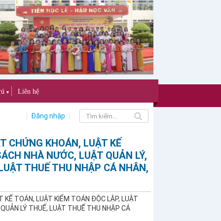
rú
Liên hệ
▼
Đăng nhập
ẬT CHỨNG KHOÁN, LUẬT KẾ
SÁCH NHÀ NƯỚC, LUẬT QUẢN LÝ,
 LUẬT THUẾ THU NHẬP CÁ NHÂN,
T KẾ TOÁN, LUẬT KIỂM TOÁN ĐỘC LẬP, LUẬT
 QUẢN LÝ THUẾ, LUẬT THUẾ THU NHẬP CÁ