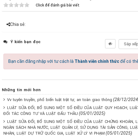
Click để đánh giá bài viết
Chia sẻ:
Ý kiến bạn đọc
Bạn cần đăng nhập với tư cách là
Thành viên chính thức
để có thể
Những tin mới hơn
(28/12/2024
Vv tuyên truyền, phổ biến luật trật tự, an toàn giao thông
LUẬT SỬA ĐỔI, BỔ SUNG MỘT SỐ ĐIỀU CỦA LUẬT QUY HOẠCH, LU
(05/01/2025)
ĐỐI TÁC CÔNG TƯ VÀ LUẬT ĐẤU THẦU
LUẬT SỬA ĐỔI, BỔ SUNG MỘT SỐ ĐIỀU CỦA LUẬT CHỨNG KHOÁN, L
NGÂN SÁCH NHÀ NƯỚC, LUẬT QUẢN LÝ, SỬ DỤNG TÀI SẢN CÔNG, LUẬ
(05/01/2025)
NHÂN, LUẬT DỰ TRỮ QUỐC GIA, LUẬT XỬ LÝ VI PHẠM