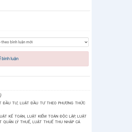
 bình luận
)
ẬT ĐẦU TƯ, LUẬT ĐẦU TƯ THEO PHƯƠNG THỨC
UẬT KẾ TOÁN, LUẬT KIỂM TOÁN ĐỘC LẬP, LUẬT
T QUẢN LÝ THUẾ, LUẬT THUẾ THU NHẬP CÁ