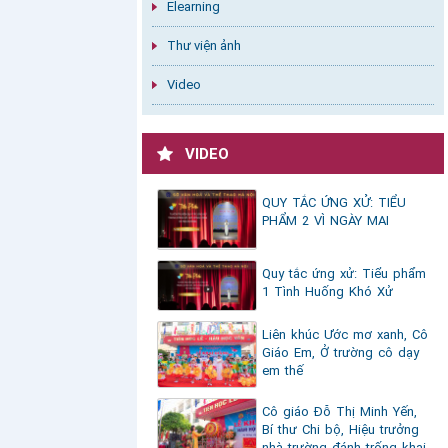
Elearning
Thư viện ảnh
Video
VIDEO
QUY TẮC ỨNG XỬ: TIỂU
PHẨM 2 VÌ NGÀY MAI
Quy tắc ứng xử: Tiểu phẩm
1 Tình Huống Khó Xử
Liên khúc Ước mơ xanh, Cô
Giáo Em, Ở trường cô dạy
em thế
Cô giáo Đỗ Thị Minh Yến,
Bí thư Chi bộ, Hiệu trưởng
nhà trường đánh trống khai