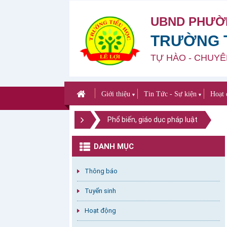
UBND PHƯỜ
TRƯỜNG T
TỰ HÀO - CHUYÊ
Giới thiệu
Tin Tức - Sự kiện
Hoạt 
▼
▼
Phổ biến, giáo dục pháp luật
DANH MỤC
Thông báo
Tuyển sinh
Hoạt động