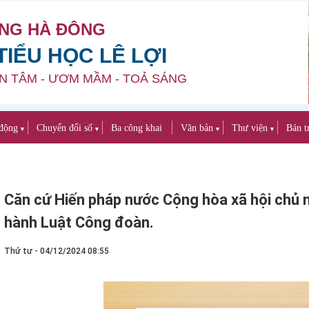
NG HÀ ĐÔNG
IỂU HỌC LÊ LỢI
N TÂM - ƯƠM MẦM - TOẢ SÁNG
động
Chuyển đổi số
Ba công khai
Văn bản
Thư viện
Bán t
▼
▼
▼
▼
Căn cứ Hiến pháp nước Cộng hòa xã hội chủ 
hành Luật Công đoàn.
Thứ tư - 04/12/2024 08:55