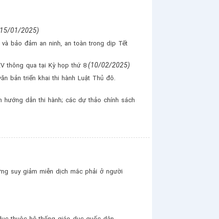
(15/01/2025)
g và bảo đảm an ninh, an toàn trong dịp Tết
(10/02/2025)
XV thông qua tại Kỳ họp thứ 8
ăn bản triển khai thi hành Luật Thủ đô.
n hướng dẫn thi hành; các dự thảo chính sách
hứng suy giảm miễn dịch mắc phải ở người
dục thuộc hệ thống giáo dục quốc dân