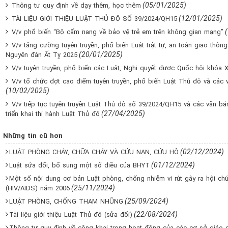
(05/01/2025)
Thông tư quy định về dạy thêm, học thêm
(12/01/2025)
TÀI LIỆU GIỚI THIỆU LUẬT THỦ ĐÔ SỐ 39/2024/QH15
V/v phổ biến “Bộ cẩm nang về bảo vệ trẻ em trên không gian mạng”
V/v tăng cường tuyên truyền, phổ biến Luật trật tự, an toàn giao thôn
(20/01/2025)
Nguyên đán Ất Tỵ 2025
V/v tuyên truyền, phổ biến các Luật, Nghị quyết được Quốc hội khóa 
V/v tổ chức đợt cao điểm tuyên truyền, phổ biến Luật Thủ đô và các v
(10/02/2025)
V/v tiếp tục tuyên truyền Luật Thủ đô số 39/2024/QH15 và các văn bả
(27/04/2025)
triển khai thi hành Luật Thủ đô
Những tin cũ hơn
(02/12/2024)
LUẬT PHÒNG CHÁY, CHỮA CHÁY VÀ CỨU NẠN, CỨU HỘ
(01/12/2024)
Luật sửa đổi, bổ sung một số điều của BHYT
Một số nội dung cơ bản Luật phòng, chống nhiễm vi rút gây ra hội c
(25/11/2024)
(HIV/AIDS) năm 2006
(25/09/2024)
LUẬT PHÒNG, CHỐNG THAM NHŨNG
(22/08/2024)
Tài liệu giới thiệu Luật Thủ đô (sửa đổi)
Thông tư quy định về công khai trong hoạt động của các cơ sở giáo 