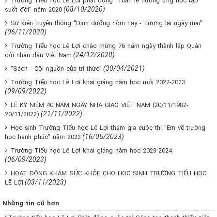
Trường Tiểu học Lê Lợi phát động "Tuần lễ hưởng ứng học tập
(08/10/2020)
suốt đời" năm 2020
Sự kiện truyền thông "Dinh dưỡng hôm nay - Tương lai ngày mai"
(06/11/2020)
Trường Tiểu học Lê Lợi chào mừng 76 năm ngày thành lập Quân
(24/12/2020)
đội nhân dân Việt Nam
(30/04/2021)
“Sách - Cội nguồn của tri thức”
Trường Tiểu học Lê Lợi khai giảng năm học mới 2022-2023
(09/09/2022)
LỄ KỶ NIỆM 40 NĂM NGÀY NHÀ GIÁO VIỆT NAM (20/11/1982-
(21/11/2022)
20/11/2022)
Học sinh Trường Tiểu học Lê Lợi tham gia cuộc thi "Em vẽ trường
(16/05/2023)
học hạnh phúc" năm 2023
Trường Tiểu học Lê Lợi khai giảng năm học 2023-2024
(06/09/2023)
HOẠT ĐỘNG KHÁM SỨC KHỎE CHO HỌC SINH TRƯỜNG TIỂU HỌC
(03/11/2023)
LÊ LỢI
Những tin cũ hơn