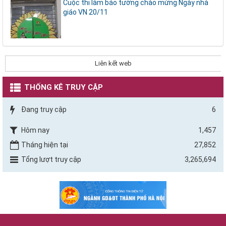
Cuộc thi làm báo tường chào mừng Ngày nhà
giáo VN 20/11
Liên kết web
THỐNG KÊ TRUY CẬP
Đang truy cập
6
Hôm nay
1,457
Tháng hiện tại
27,852
Tổng lượt truy cập
3,265,694